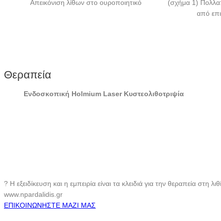
Απεικόνιση λίθων στο ουροποιητικό
(σχήμα 1) Πολλα
από επι
Θεραπεία
Ενδοσκοπική Holmium Laser Κυστεολιθοτριψία
? Η εξειδίκευση και η εμπειρία είναι τα κλειδιά για την θεραπεία σ
www.npardalidis.gr
ΕΠΙΚΟΙΝΩΝΗΣΤΕ ΜΑΖΙ ΜΑΣ