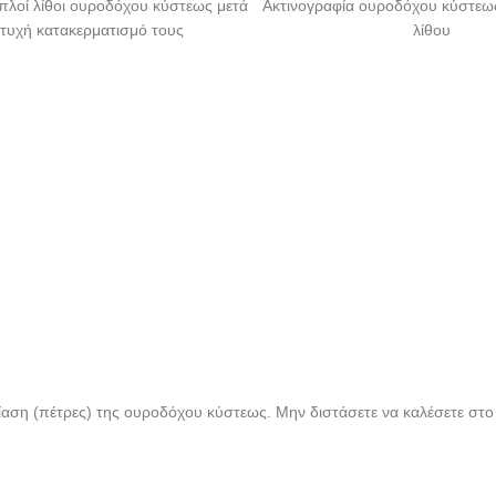
πλοί λίθοι ουροδόχου κύστεως μετά
Ακτινογραφία ουροδόχου κύστε
τυχή κατακερματισμό τους
λίθου
τη λιθίαση (πέτρες) της ουροδόχου κύστεως. Μην διστάσετε να καλέσετε