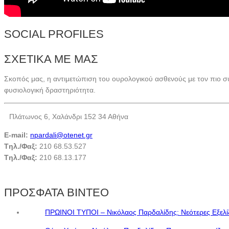
SOCIAL PROFILES
ΣΧΕΤΙΚΑ ΜΕ ΜΑΣ
Σκοπός μας, η αντιμετώπιση του ουρολογικού ασθενούς με τον πιο σ
φυσιολογική δραστηριότητα.
Πλάτωνος 6, Χαλάνδρι 152 34 Αθήνα
E-mail:
npardali@otenet.gr
Tηλ./Φαξ:
210 68.53.527
Tηλ./Φαξ:
210 68.13.177
ΠΡΟΣΦΑΤΑ ΒΙΝΤΕΟ
ΠΡΩΙΝΟΙ ΤΥΠΟΙ – Νικόλαος Παρδαλίδης: Nεότερες Εξελί