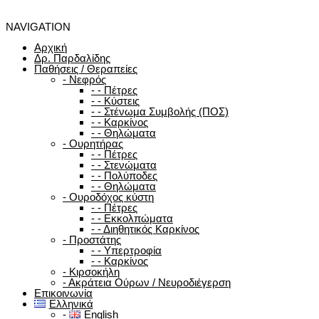
NAVIGATION
Αρχική
Δρ. Παρδαλίδης
Παθήσεις / Θεραπείες
-
Νεφρός
-
-
Πέτρες
-
-
Κύστεις
-
-
Στένωμα Συμβολής (ΠΟΣ)
-
-
Καρκίνος
-
-
Θηλώματα
-
Ουρητήρας
-
-
Πέτρες
-
-
Στενώματα
-
-
Πολύποδες
-
-
Θηλώματα
-
Ουροδόχος κύστη
-
-
Πέτρες
-
-
Εκκολπώματα
-
-
Διηθητικός Καρκίνος
-
Προστάτης
-
-
Υπερτροφία
-
-
Καρκίνος
-
Κιρσοκήλη
-
Ακράτεια Ούρων / Νευροδιέγερση
Επικοινωνία
Ελληνικά
-
English