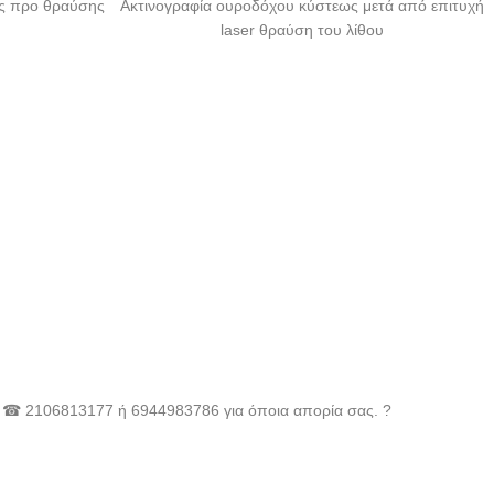
ως προ θραύσης
Ακτινογραφία ουροδόχου κύστεως μετά από επιτυχή
laser θραύση του λίθου
 στο ☎ 2106813177 ή 6944983786 για όποια απορία σας. ?