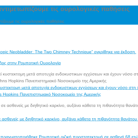
ντιμετωπίζουμε τις ουρολογικές παθήσεις
ίζουμε τις ουρολογικές παθήσεις
topic Neobladder: The Two Chimney Technique” εγκρίθηκε για έκδοση.
ξεις στην Ρομποτική Ουρολογία
ί κυστεκτομη μετά αποτυχία ενδοκυστικων εγχύσεων και έχουν νόσο σ
 Hopkins Πανεπιστημιακό Νοσοκομείο της Αμερικής
σθενείς με διηθητικό καρκίνο, αυξάνει κάθετα τη πιθανότητα θανάτου 
 πραγματοποιήθηκε Ρομποτική ριζική προστατεκτομή σε ασθενή 68 ετώ