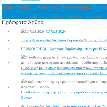
Θέμα Υγείας – Νικόλαος Παρδαλίδης: Πως α
Home
»
Videos
»
Θέμα Υγείας – Νικόλαος Παρδαλίδης: Πως αντιμετωπ
Πρόσφατα Άρθρα
NARUS 2024
Το κεφάλαιο του Δρ. Νικόλαου Παρδαλίδη “Robotic Ortho
ΠΡΩΙΝΟΙ ΤΥΠΟΙ – Νικόλαος Παρδαλίδης: Nεότερες Εξελί
Οι ασθενείς με μη διηθητικό καρκίνο που έχουν υποστε
πρόσφατη μελέτη που ανακοίνωσε η ομάδα απο το Johns
Η καθυστέρηση της αφαίρεσης της ουροδόχου κύστης σε α
Cancer
Δρ. Παρδαλίδης Νικόλαος: Για πρώτη φορά στην Ελλάδα