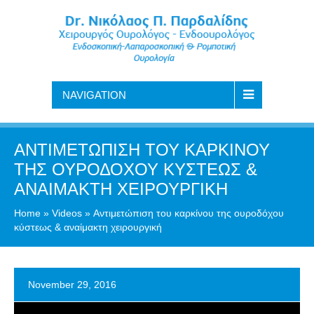
NAVIGATION
ΑΝΤΙΜΕΤΏΠΙΣΗ ΤΟΥ ΚΑΡΚΊΝΟΥ
ΤΗΣ ΟΥΡΟΔΌΧΟΥ ΚΎΣΤΕΩΣ &
ΑΝΑΊΜΑΚΤΗ ΧΕΙΡΟΥΡΓΙΚΉ
Home
»
Videos
»
Αντιμετώπιση του καρκίνου της ουροδόχου
κύστεως & αναίμακτη χειρουργική
November 29, 2016