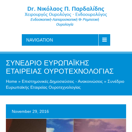
NAVIGATION
ΣΥΝΈΔΡΙΟ ΕΥΡΩΠΑΪΚΉΣ
ΕΤΑΙΡΕΊΑΣ ΟΥΡΟΤΕΧΝΟΛΟΓΊΑΣ
Home
»
Επιστημονικές Δημοσιεύσεις - Ανακοινώσεις
»
Συνέδριο
Ευρωπαϊκής Εταιρείας Ουροτεχνολογίας
November 29, 2016